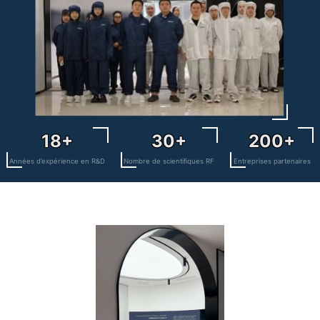
18+
30+
200+
Années d’expérience en R&D
Nombre de scientifiques RF
Entreprises partenaires