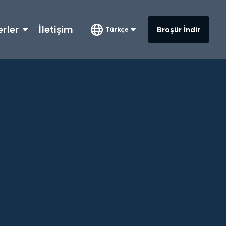
rler
İletişim
Broşür İndir
Türkçe