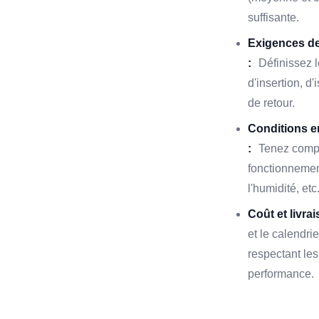
suffisante.
Exigences d
:
Définissez 
d'insertion, d
de retour.
Conditions 
:
Tenez compt
fonctionnement
l'humidité, etc
Coût et livrai
et le calendrie
respectant le
performance.