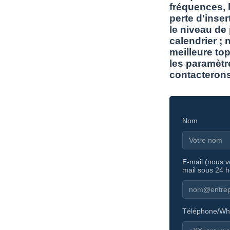
fréquences, l
perte d'inser
le niveau de
calendrier ; 
meilleure top
les paramètr
contacterons
Nom
E-mail (nous 
mail sous 24 h
Téléphone/Wh