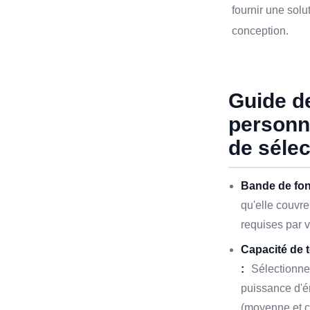
fournir une solu
conception.
Guide d
personna
de sélec
Bande de fon
qu'elle couvre
requises par 
Capacité de 
:
Sélectionnez
puissance d'é
(moyenne et c