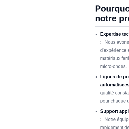
Pourquoi
notre pr
Expertise te
:
Nous avons 
d'expérience
matériaux ferr
micro-ondes.
Lignes de pr
automatisées
qualité consta
pour chaque u
Support appli
:
Notre équipe
rapidement de