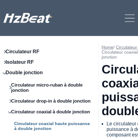
Home
/
Circulateur
Circulateur RF
Circulateur coaxia
jonction
Isolateur RF
Circul
Double jonction
coaxia
Circulateur micro-ruban à double
jonction
puiss
Circulateur drop-in à double jonction
double
Circulateur coaxial à double jonction
Circulateur coaxial haute puissance
Le circulateur
à double jonction
puissance à do
composant ess