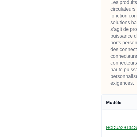
Les produits
circulateurs
jonction co
solutions ha
s’agit de pr
puissance d
ports person
des connect
connecteurs
connecteurs
haute puiss
personnalis
exigences.
Modèle
HCDUA29T34