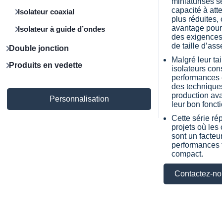
miniaturisés s
capacité à att
Isolateur coaxial
plus réduites,
avantage pour 
Isolateur à guide d’ondes
des exigences
de taille d’as
Double jonction
Malgré leur tai
Produits en vedette
isolateurs con
performances 
des technique
production ava
Personnalisation
leur bon fonc
Cette série r
projets où les
sont un facteur
performances 
compact.
Contactez-no