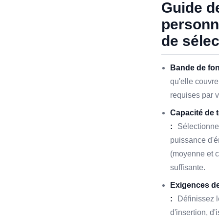
Guide d
personna
de sélec
Bande de fon
qu'elle couvre
requises par 
Capacité de 
:
Sélectionnez
puissance d'é
(moyenne et c
suffisante.
Exigences d
:
Définissez 
d'insertion, d