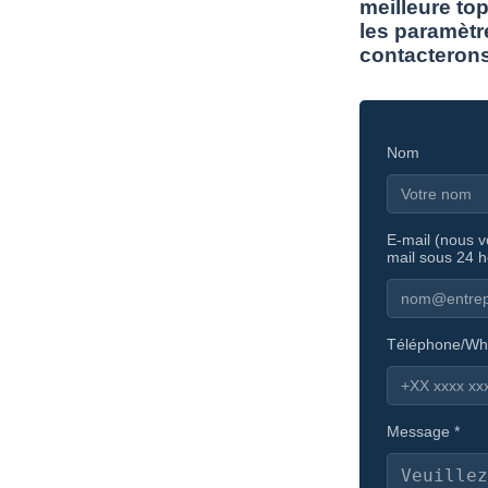
meilleure top
les paramètr
contacterons
Nom
E-mail (nous 
mail sous 24 h
Téléphone/Wh
Message *