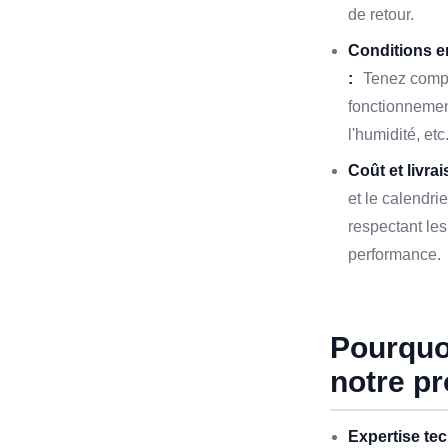
de retour.
Conditions 
:
Tenez compt
fonctionnement
l'humidité, etc
Coût et livrai
et le calendrie
respectant le
performance.
Pourquoi
notre pr
Expertise te