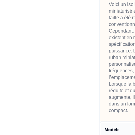
Voici un iso
miniaturisé 
taille a été
conventionn
Cependant, 
existent en 
spécificatio
puissance. L
ruban miniat
personnalis
fréquences,
l’emplaceme
Lorsque la 
réduite et q
augmente, il
dans un for
compact.
Modèle