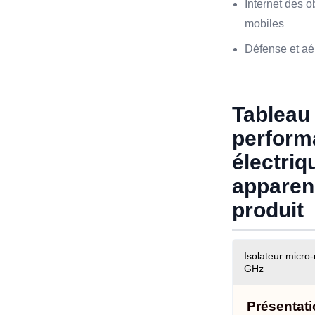
Internet des o
mobiles
Défense et aé
Tableau
perform
électriq
apparen
produit
Isolateur micro
GHz
Présentati