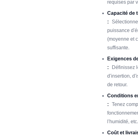
requises par 
Capacité de 
:
Sélectionnez
puissance d'é
(moyenne et c
suffisante.
Exigences d
:
Définissez 
d'insertion, d
de retour.
Conditions 
:
Tenez compt
fonctionnement
l'humidité, etc
Coût et livrai