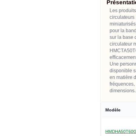
Présentati
Les produits
circulateurs
miniaturisés
pour la band
sur la base
circulateur 
HMCTA50T60
efficacement 
Une personn
disponible 
en matière 
fréquences,
dimensions.
Modèle
HMDHA50T60