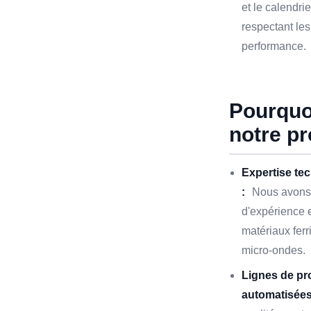
et le calendrie
respectant le
performance.
Pourquoi
notre pr
Expertise te
:
Nous avons 
d'expérience
matériaux ferr
micro-ondes.
Lignes de pr
automatisées