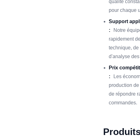
qualité consta
pour chaque u
Support appli
:
Notre équipe
rapidement de
technique, de 
d'analyse des 
Prix compétit
:
Les économi
production de
de répondre r
commandes.
Produit