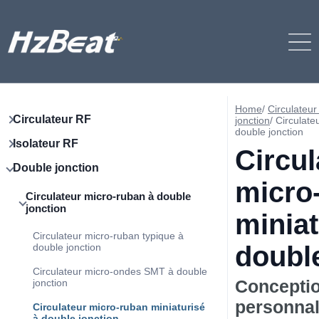
Home
/
Circulateur
Circulateur RF
jonction
/
Circulate
double jonction
Isolateur RF
Circul
Double jonction
micro
Circulateur micro-ruban à double
jonction
miniat
Circulateur micro-ruban typique à
double
double jonction
Circulateur micro-ondes SMT à double
Concepti
jonction
personnal
Circulateur micro-ruban miniaturisé
à double jonction