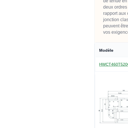
de tenue en
deux ordres
rapport aux 
jonction cla
peuvent êtr
vos exigenc
Modèle
HWCT460T520