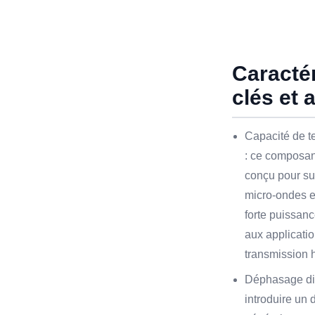
Caracté
clés et 
Capacité de t
: ce composan
conçu pour su
micro-ondes e
forte puissanc
aux applicati
transmission 
Déphasage diff
introduire un