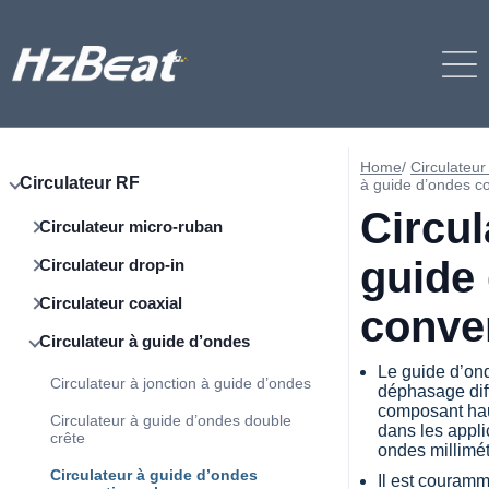
Home
/
Circulateur
Circulateur RF
à guide d’ondes c
Circul
Circulateur micro-ruban
guide
Circulateur drop-in
Circulateur coaxial
conve
Circulateur à guide d’ondes
Le guide d’on
Circulateur à jonction à guide d’ondes
déphasage diff
composant hau
Circulateur à guide d’ondes double
dans les appli
crête
ondes millimét
Circulateur à guide d’ondes
Il est couramm