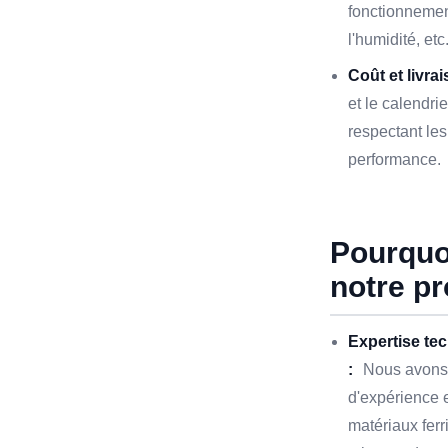
fonctionnement
l'humidité, etc
Coût et livrai
et le calendrie
respectant le
performance.
Pourquoi
notre pr
Expertise te
:
Nous avons 
d'expérience
matériaux ferr