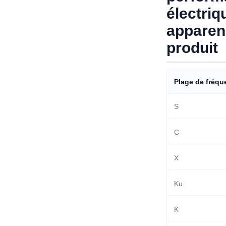
électriq
apparen
produit
Plage de fréq
S
C
X
Ku
K