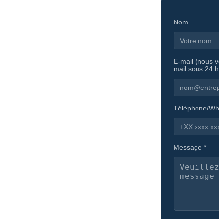
Nom
E-mail (nous 
mail sous 24 h
Téléphone/Wh
Message *