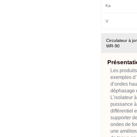
Ka
V
Circulateur à jo
WR-90
Présentati
Les produits
exemples d’
d’ondes hau
déphasage di
L’isolateur 
puissance 
différentiel
supporter d
ondes de for
une améliora