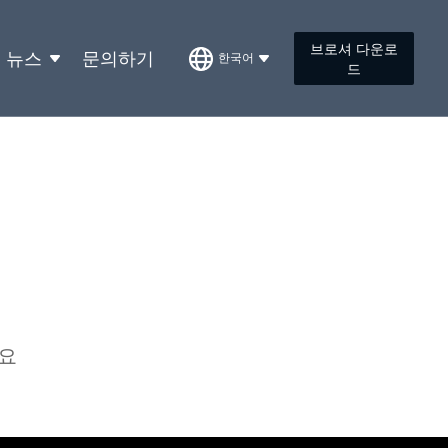
브로셔 다운로
뉴스
문의하기
한국어
드
세요