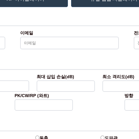
이메일
전
최대 삽입 손실(dB)
최소 격리도(dB)
PK/CW/RP (와트)
방향
동축
도파관