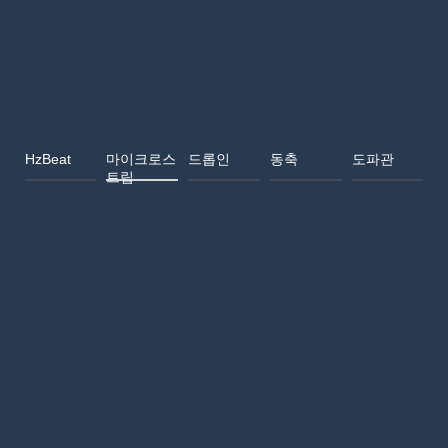
HzBeat
마이크로스
드롭인
동축
도파관
트립