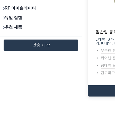
RF 아이솔레이터
듀얼 접합
추천 제품
일반형 동
L 대역, S 대
역, K 대역,
맞춤 제작
우수한 
뛰어난 
광대역 
견고하고