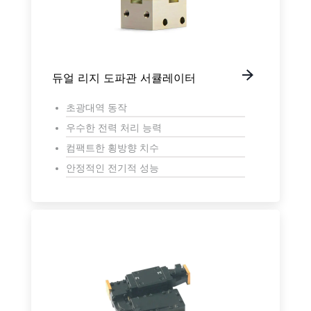
듀얼 리지 도파관 서큘레이터
초광대역 동작
우수한 전력 처리 능력
컴팩트한 횡방향 치수
안정적인 전기적 성능