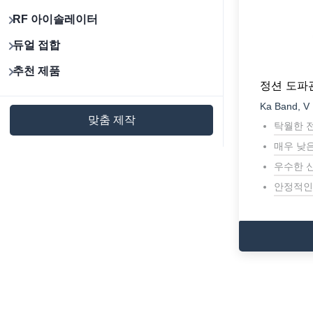
RF 아이솔레이터
듀얼 접합
추천 제품
정션 도파
Ka Band, V
맞춤 제작
탁월한 
매우 낮
우수한 
안정적인