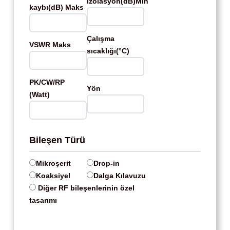
İzolasyon(dB)Min
kaybı(dB) Maks
Çalışma
VSWR Maks
sıcaklığı(°C)
PK/CW/RP
Yön
(Watt)
Bileşen Türü
Mikroşerit
Drop-in
Koaksiyel
Dalga Kılavuzu
Diğer RF bileşenlerinin özel
tasarımı