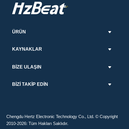
4. OEM/white-label üretimi
destekliyor musunuz?
2. Ürünleriniz hangi sertifikalara
sahiptir?
ÜRÜN
KAYNAKLAR
3. Seri üretimde kaliteyi nasıl
sağlıyorsunuz?
BİZE ULAŞIN
BİZİ TAKİP EDİN
Chengdu Hertz Electronic Technology Co., Ltd. © Copyright
2010-2026: Tüm Hakları Saklıdır.