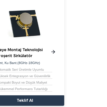
eye Montaj Teknolojisi
roşerit Sirkülatör
nt, Ku Bant.(8GHz-18GHz)
tomatik Seri Üretimle Uyumlu
üksek Entegrasyon ve Güvenilirlik
ompakt Boyut ve Düşük Maliyet
ükemmel Performans Tutarlılığı
Teklif Al