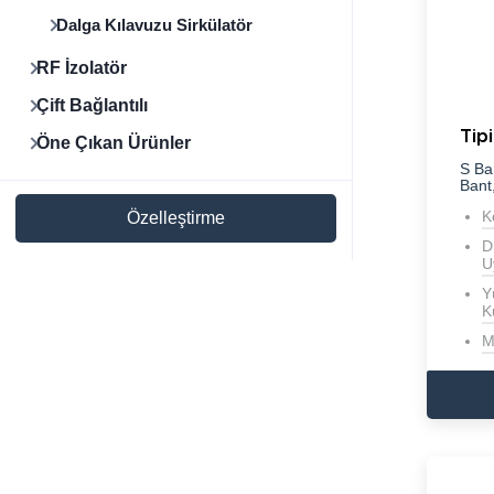
Dalga Kılavuzu Sirkülatör
RF İzolatör
Çift Bağlantılı
Tip
Öne Çıkan Ürünler
S Ba
Bant
K
Özelleştirme
D
U
Y
K
M