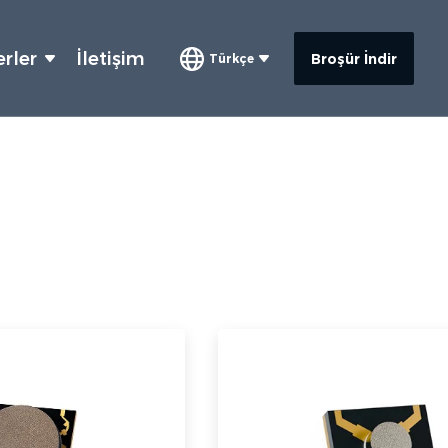
rler
İletişim
Broşür İndir
Türkçe