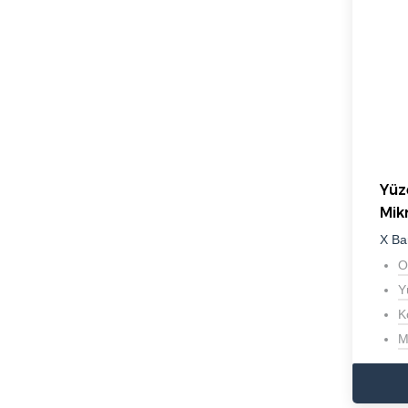
Yüz
Mik
X Ba
O
Y
K
M