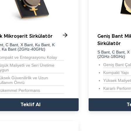
ik Mikroşerit Sirkülatör
Geniş Bant Mi
Sirkülatör
nt, C Bant, X Bant, Ku Bant, K
, Ka Bant (2GHz-40GHz)
S Bant, C Bant, X
(2GHz-18GHz)
ompakt ve Entegrasyonu Kolay
Geniş Bant Ça
üşük Maliyetli ve Seri Üretime
ygun
Kompakt Yapı
üksek Güvenilirlik ve Uzun
Yüksek Maliyet 
ullanım Ömrü
Kararlı Perfor
ükemmel Performans
Teklif Al
T