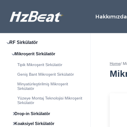
Hakkımızda
RF Sirkülatör
Mikroşerit Sirkülatör
Home
/
Mi
Tipik Mikroşerit Sirkülatör
Mikr
Geniş Bant Mikroşerit Sirkülatör
Minyatürleştirilmiş Mikroşerit
Sirkülatör
Yüzeye Montaj Teknolojisi Mikroşerit
Sirkülatör
Drop-in Sirkülatör
Koaksiyel Sirkülatör