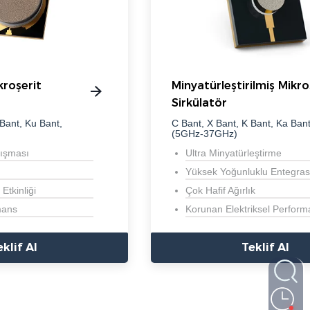
kroşerit
Minyatürleştirilmiş Mikro
Sirkülatör
 Bant, Ku Bant,
C Bant, X Bant, K Bant, Ka Ban
(5GHz-37GHz)
lışması
Ultra Minyatürleştirme
Yüksek Yoğunluklu Entegra
Etkinliği
Çok Hafif Ağırlık
mans
Korunan Elektriksel Perfor
eklif Al
Teklif Al