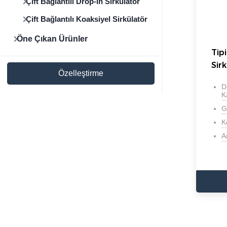
Çift Bağlantılı Drop-in Sirkülatör
Çift Bağlantılı Koaksiyel Sirkülatör
Öne Çıkan Ürünler
Tipi
Sir
Özelleştirme
D
K
G
K
A