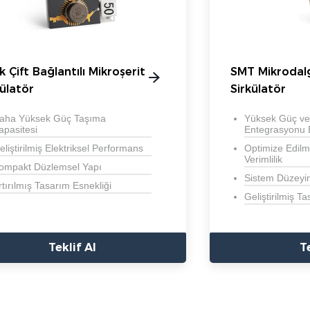
k Çift Bağlantılı Mikroşerit
SMT Mikrodalga
külatör
Sirkülatör
aha Yüksek Güç Taşıma
Yüksek Güç ve
apasitesi
Entegrasyonu Bi
eliştirilmiş Elektriksel Performans
Optimize Edilm
Verimlilik
ompakt Düzlemsel Yapı
Sistem Düzeyind
rtırılmış Tasarım Esnekliği
Geliştirilmiş Ta
Teklif Al
T