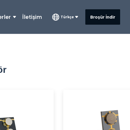
rler
İletişim
Broşür İndir
Türkçe
ör