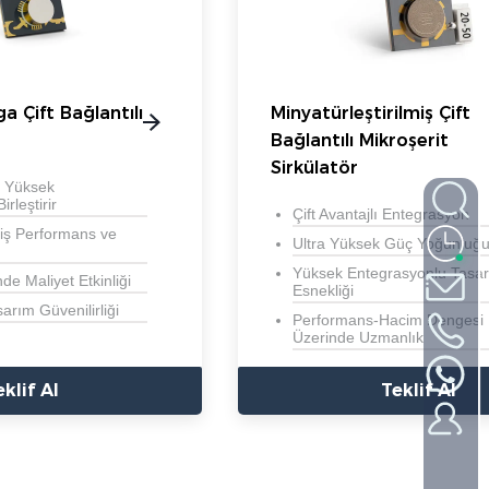
 Çift Bağlantılı
Minyatürleştirilmiş Çift
Bağlantılı Mikroşerit
Sirkülatör
 Yüksek
rleştirir
Çift Avantajlı Entegrasyon
iş Performans ve
Ultra Yüksek Güç Yoğunluğ
Yüksek Entegrasyonlu Tasa
e Maliyet Etkinliği
Esnekliği
sarım Güvenilirliği
Performans-Hacim Dengesi
Üzerinde Uzmanlık
eklif Al
Teklif Al