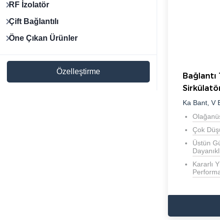
RF İzolatör
Çift Bağlantılı
Öne Çıkan Ürünler
Özelleştirme
Bağlantı 
Sirkülatö
Ka Bant, V 
Olağanüs
Çok Düş
Üstün Gü
Dayanıklı
Kararlı 
Perform