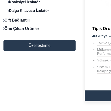
Koaksiyel İzolatör
Dalga Kılavuzu İzolatör
Çift Bağlantılı
Tipik Dro
Öne Çıkan Ürünler
40GHz’ye k
Tak ve Ç
Özelleştirme
Mükemme
Perform
Yüksek Ka
Sistem E
Kolaylaşt