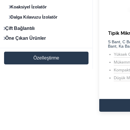
Koaksiyel İzolatör
Dalga Kılavuzu İzolatör
Çift Bağlantılı
Tipik Mik
Öne Çıkan Ürünler
S Bant, C B
Bant, Ka B
Yüksek G
Özelleştirme
Mükemme
Kompakt 
Düşük Ma