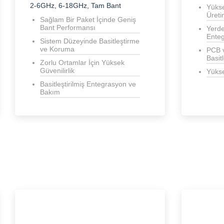
2-6GHz, 6-18GHz, Tam Bant
Yüks
Üreti
Sağlam Bir Paket İçinde Geniş
Bant Performansı
Yerde
Ente
Sistem Düzeyinde Basitleştirme
ve Koruma
PCB v
Basitl
Zorlu Ortamlar İçin Yüksek
Güvenilirlik
Yükse
Basitleştirilmiş Entegrasyon ve
Bakım