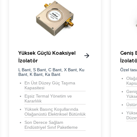
Yüksek Güçlü Koaksiyel
Geniş 
İzolatör
İzolat
L Bant, S Bant, C Bant, X Bant, Ku
Özel tas
Bant, K Bant, Ka Bant
Olağa
En Üst Düzey Güç Taşıma
Kaps
Kapasitesi
Geni
Eşsiz Termal Yönetim ve
Yüks
Kararlılık
Üstün
Yüksek Basınç Koşullarında
Yükse
Olağanüstü Elektriksel Bütünlük
Düzey
Son Derece Sağlam
Endüstriyel Sınıf Paketleme