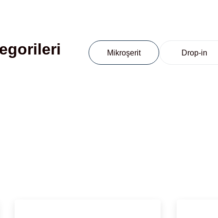
egorileri
Mikroşerit
Drop-in