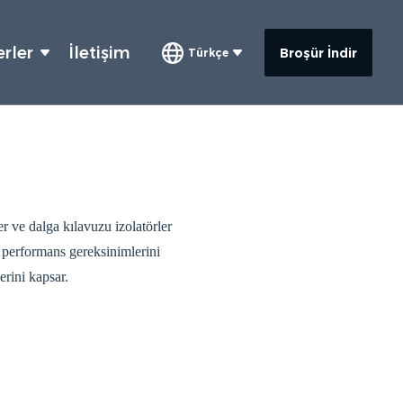
rler
İletişim
Broşür İndir
Türkçe
er ve dalga kılavuzu izolatörler
 performans gereksinimlerini
rini kapsar.