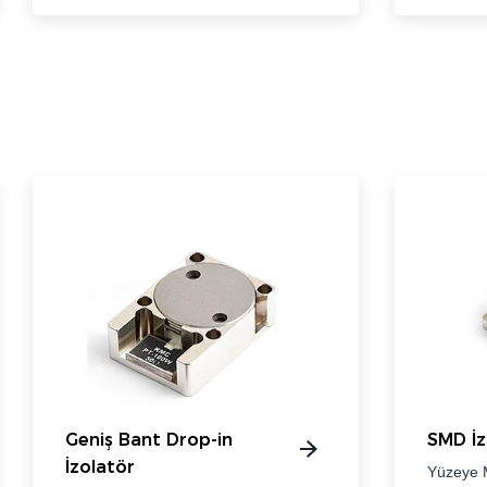
Geniş Bant Drop-in
SMD İz
İzolatör
Yüzeye 