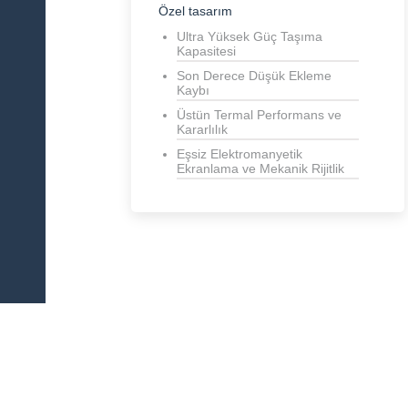
Özel tasarım
Ultra Yüksek Güç Taşıma
Kapasitesi
Son Derece Düşük Ekleme
Kaybı
Üstün Termal Performans ve
Kararlılık
Eşsiz Elektromanyetik
Ekranlama ve Mekanik Rijitlik