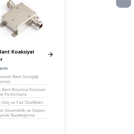
Bant Koaksiyel
ör
arım
nüstü Bant Genişliği
aması
ş Bant Boyunca Korunan
ek Performans
 Güç ve Faz Özellikleri
k Güvenilirlik ve Sistem
inde Basitleştirme