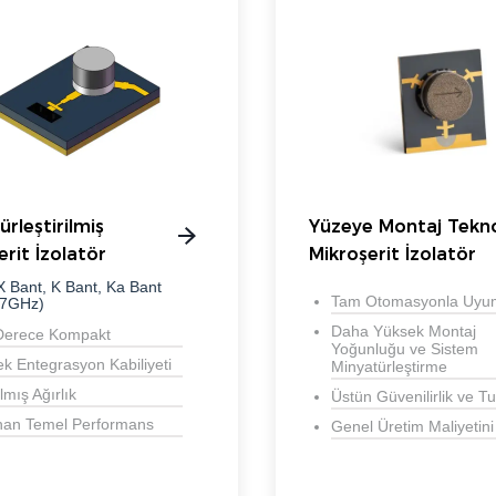
ürleştirilmiş
Yüzeye Montaj Teknol
erit İzolatör
Mikroşerit İzolatör
X Bant, K Bant, Ka Bant
Tam Otomasyonla Uyu
37GHz)
Daha Yüksek Montaj
Derece Kompakt
Yoğunluğu ve Sistem
k Entegrasyon Kabiliyeti
Minyatürleştirme
lmış Ağırlık
Üstün Güvenilirlik ve Tut
nan Temel Performans
Genel Üretim Maliyetini 