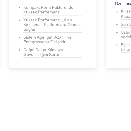
Özel tas
Kompakt Form Faktöründe
En Ü
Yüksek Performans
Kapas
Yüksek Performanslı, Alan
Son D
Kısıtlamalı Platformlara Olanak
Sağlar
Üstü
Vadeli
Sistem Ağırlığını Azaltır ve
Entegrasyonu Geliştirir
Eşsiz
Ekra
Doğal Dalga Kılavuzu
Güvenilirliğini Korur