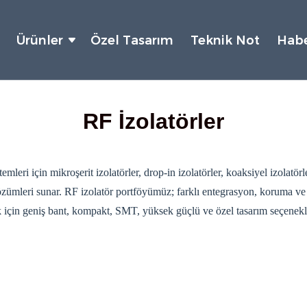
Ürünler
Özel Tasarım
Teknik Not
Habe
RF İzolatörler
leri için mikroşerit izolatörler, drop-in izolatörler, koaksiyel izolatörl
çözümleri sunar. RF izolatör portföyümüz; farklı entegrasyon, koruma ve
 için geniş bant, kompakt, SMT, yüksek güçlü ve özel tasarım seçenekle