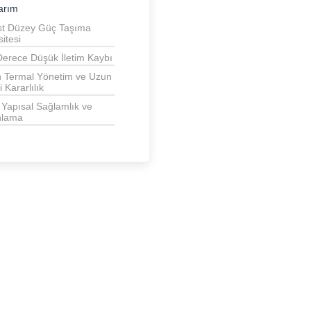
arım
st Düzey Güç Taşıma
itesi
erece Düşük İletim Kaybı
n Termal Yönetim ve Uzun
 Kararlılık
 Yapısal Sağlamlık ve
nlama