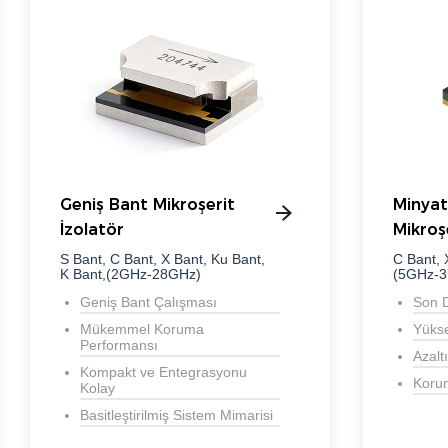
Geniş Bant Mikroşerit
Minyat
İzolatör
Mikroş
S Bant, C Bant, X Bant, Ku Bant,
C Bant, 
K Bant,(2GHz-28GHz)
(5GHz-
Geniş Bant Çalışması
Son 
Mükemmel Koruma
Yükse
Performansı
Azaltı
Kompakt ve Entegrasyonu
Koru
Kolay
Basitleştirilmiş Sistem Mimarisi