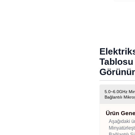
Elektri
Tablosu
Görünü
5.0~6.0GHz Minya
Bağlantılı Mikroş
Ürün Gene
Aşağıdaki ür
Minyatürleşti
Bağlantılı S