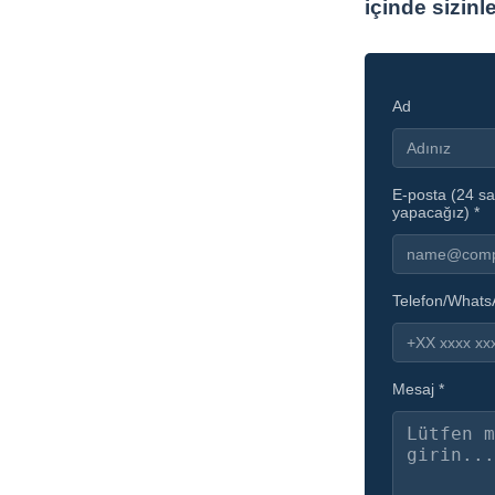
içinde sizinl
Ad
E-posta (24 sa
yapacağız) *
Telefon/What
Mesaj *