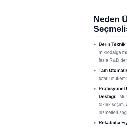
Neden 
Seçmeli
Derin Teknik
mikrodalga ma
fazla R&D den
Tam Otomatik
tutarlı mükemm
Profesyonel
Desteği:
Müh
teknik seçim, 
hizmetleri sağl
Rekabetçi Fi