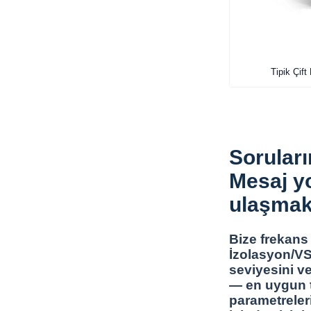
Tipik Çift
Soruları
Mesaj yo
ulaşmak
Bize frekans 
İzolasyon/VS
seviyesini ve
— en uygun to
parametreler