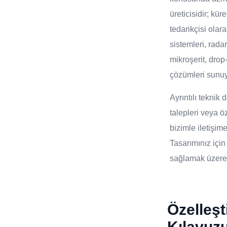
üreticisidir; kür
tedarikçisi ola
sistemleri, rada
mikroşerit, drop
çözümleri sunu
Ayrıntılı tekni
talepleri veya öz
bizimle iletişi
Tasarımınız içi
sağlamak üzere 2
Özelleş
Kılavuz