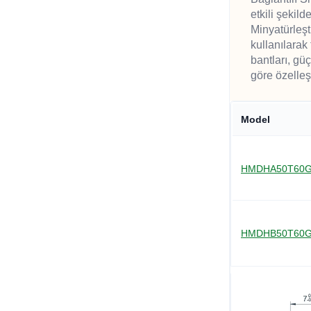
etkili şeki
Minyatürleşt
kullanılarak
bantları, gü
göre özelleş
Model
HMDHA50T60
HMDHB50T60