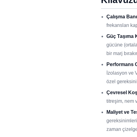
Çalışma Band
frekansları k
Güç Taşıma K
gücüne (ortala
bir marj bırakı
Performans G
İzolasyon ve
özel gereksini
Çevresel Koş
titreşim, nem v
Maliyet ve Te
gereksinimleri
zaman çizelge