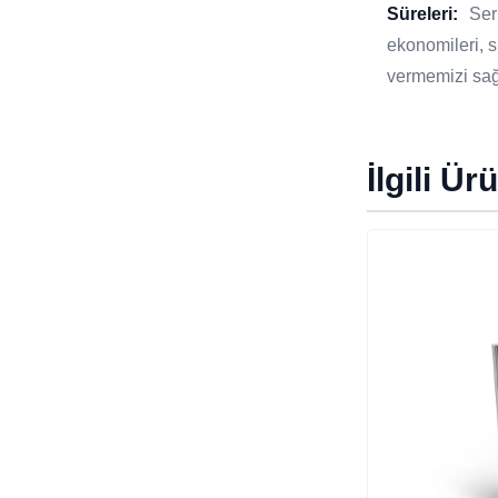
Süreleri:
Ser
ekonomileri, si
vermemizi sağ
İlgili Ür