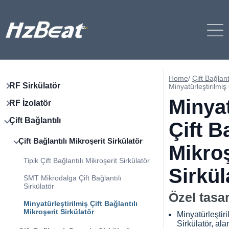
Home
/
Çift Bağlant
RF Sirkülatör
Minyatürleştirilmiş 
Minyat
RF İzolatör
Çift Bağlantılı
Çift B
Çift Bağlantılı Mikroşerit Sirkülatör
Mikroş
Tipik Çift Bağlantılı Mikroşerit Sirkülatör
Sirkül
SMT Mikrodalga Çift Bağlantılı
Sirkülatör
Özel tasa
Minyatürleştirilmiş Çift Bağlantılı
Mikroşerit Sirkülatör
Minyatürleştiri
Sirkülatör, al