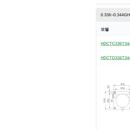
0.336~0.344
모델
HDCTC336T3
HDCTD336T3