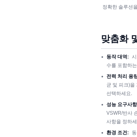
정확한 솔루션을
맞춤화 
동작 대역:
시
수를 포함하는
전력 처리 용량
균 및 피크)
선택하세요.
성능 요구사항
VSWR/반사
사항을 정하세
환경 조건:
동