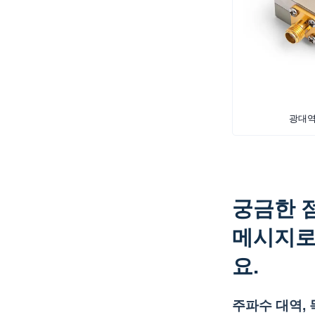
광대역
궁금한 
메시지로
요.
주파수 대역, 목