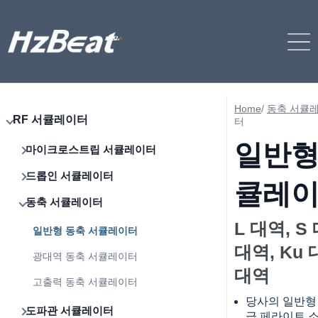
Home
/
동축 서큘
RF 서큘레이터
터
일반형
마이크로스트립 서큘레이터
드롭인 서큘레이터
큘레
동축 서큘레이터
L 대역, S 
일반형 동축 서큘레이터
대역, Ku 
광대역 동축 서큘레이터
대역
고출력 동축 서큘레이터
당사의 일반형
도파관 서큘레이터
급 페라이트 