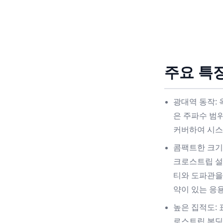
주요 특징
광대역 동작: 
은 주파수 범위(예
커버하여 시스
콤팩트한 크기
크로스트립 설
티와 도파관을
약이 있는 응
높은 집적도:
로스트립 본딩을