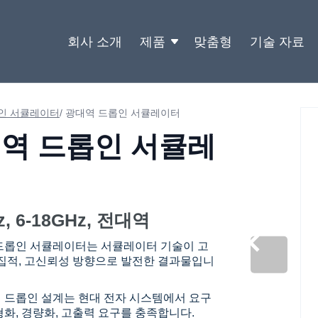
회사 소개
제품
맞춤형
기술 자료
인 서큘레이터
/
광대역 드롭인 서큘레이터
역 드롭인 서큘레
터
z, 6-18GHz, 전대역
드롭인 서큘레이터는 서큘레이터 기술이 고
고집적, 고신뢰성 방향으로 발전한 결과물입니
 드롭인 설계는 현대 전자 시스템에서 요구
형화, 경량화, 고출력 요구를 충족합니다.