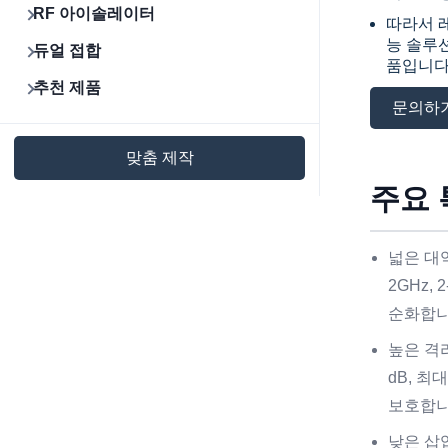
RF 아이솔레이터
따라서 레
능 솔루
듀얼 접합
품입니다
추천 제품
문의하
맞춤 제작
주요 
넓은 대역
2GHz,
순화합니
높은 격
dB, 최
보호합니
낮은 삽입