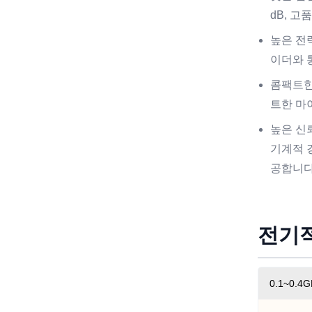
dB, 고
높은 전
이더와 
콤팩트한
트한 마
높은 신
기계적 
공합니다
전기적
0.1~0.