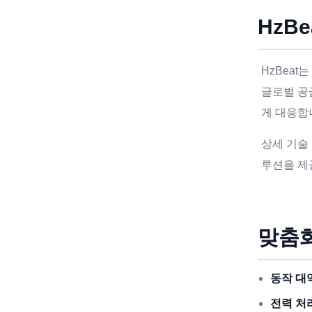
HzBe
HzBea
글로벌 공
게 대응합
상세 기술
루션을 제
맞춤화
동작 대
전력 처