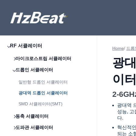
RF 서큘레이터
Home
/
드롭
마이크로스트립 서큘레이터
광대
드롭인 서큘레이터
이
일반형 드롭인 서큘레이터
2-6GH
광대역 드롭인 서큘레이터
SMD 서큘레이터(SMT)
광대역 
성능, 
동축 서큘레이터
다.
도파관 서큘레이터
혁신적인
되는 소