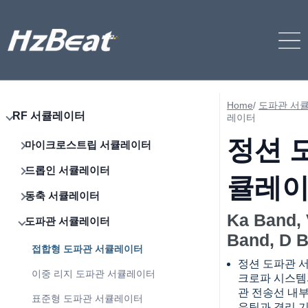
Home
/
도파관 서
RF 서큘레이터
레이터
정션 
마이크로스트립 서큘레이터
드롭인 서큘레이터
큘레
동축 서큘레이터
Ka Band,
도파관 서큘레이터
Band, D 
접합형 도파관 서큘레이터
정션 도파관 서
이중 리지 도파관 서큘레이터
크로파 시스템
관 전송선 내
표준형 도파관 서큘레이터
우팅과 격리 