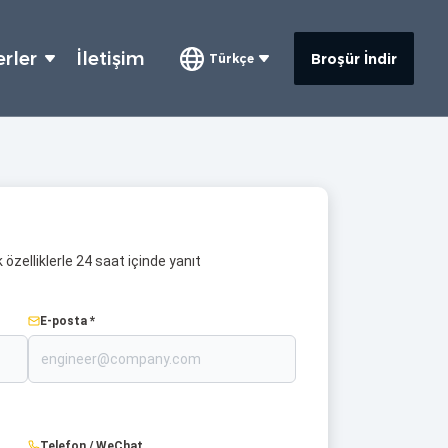
rler
İletişim
Broşür İndir
Türkçe
 özelliklerle 24 saat içinde yanıt
E-posta *
Telefon / WeChat