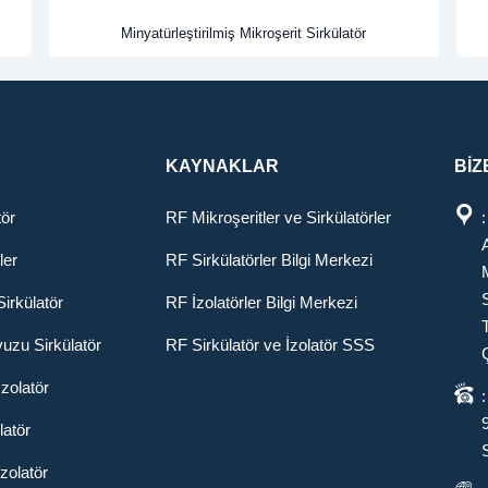
Minyatürleştirilmiş Mikroşerit Sirkülatör
KAYNAKLAR
BİZ
tör
RF Mikroşeritler ve Sirkülatörler
ler
RF Sirkülatörler Bilgi Merkezi
irkülatör
RF İzolatörler Bilgi Merkezi
vuzu Sirkülatör
RF Sirkülatör ve İzolatör SSS
İzolatör
latör
zolatör