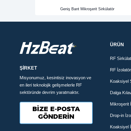
Geniş Bant Mikroşerit Sirkülatör
ÜRÜN
RF Sirküla
ŞİRKET
RF İzolatör
Misyonumuz, kesintisiz inovasyon ve
Koaksiyel S
en ileri teknolojik gelişmelerle RF
sektöründe devrim yaratmaktır.
Dalga Kıla
Mikroşerit 
BİZE E-POSTA
GÖNDERİN
Drop-in İzo
Koaksiyel İ