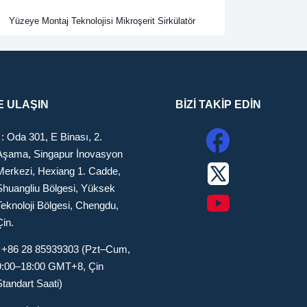
Yüzeye Montaj Teknolojisi Mikroşerit Sirkülatör
E ULAŞIN
BİZİ TAKİP EDİN
: : Oda 301, E Binası, 2.
Aşama, Singapur İnovasyon
Merkezi, Hexiang 1. Cadde,
Shuangliu Bölgesi, Yüksek
Teknoloji Bölgesi, Chengdu,
Çin.
: +86 28 85939303 (Pzt–Cum,
9:00–18:00 GMT+8, Çin
Standart Saati)