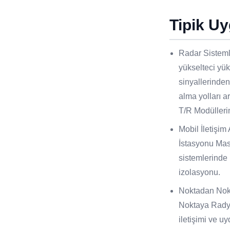
Tipik U
Radar Sisteml
yükselteci yük
sinyallerinde
alma yolları 
T/R Modüllerin
Mobil İletişim
İstasyonu Ma
sistemlerinde 
izolasyonu.
Noktadan Nok
Noktaya Radyo
iletişimi ve 