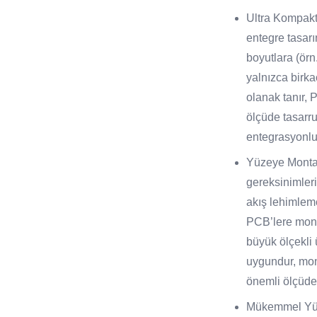
Ultra Kompakt
entegre tasarı
boyutlara (ör
yalnızca birk
olanak tanır,
ölçüde tasarru
entegrasyonlu 
Yüzeye Monta
gereksinimler
akış lehimlem
PCB’lere monte
büyük ölçekli 
uygundur, mont
önemli ölçüde 
Mükemmel Yü