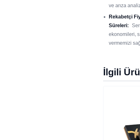
ve arıza analiz
Rekabetçi Fi
Süreleri:
Ser
ekonomileri, si
vermemizi sağ
İlgili Ür