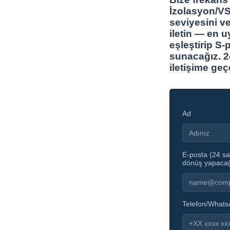
İzolasyon/VS
seviyesini v
iletin — en u
eşleştirip S-
sunacağız. 24
iletişime geç
Ad
E-posta (24 saa
dönüş yapacağ
Telefon/What