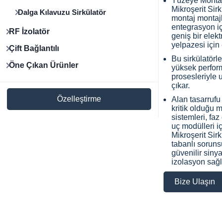
Yüzeye Montaj
Mikroşerit Sirk
Dalga Kılavuzu Sirkülatör
montaj montajl
entegrasyon iç
RF İzolatör
geniş bir elek
yelpazesi için
Çift Bağlantılı
Bu sirkülatörl
Öne Çıkan Ürünler
yüksek perfor
prosesleriyle 
çıkar.
Özelleştirme
Alan tasarrufu
kritik olduğu 
sistemleri, faz
uç modülleri i
Mikroşerit Sir
tabanlı sorun
güvenilir siny
izolasyon sağl
Bize Ulaşın