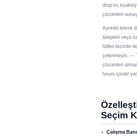
drop-in, koaksiy
çözümleri sunu
Ayrıntılı tekni
talepleri veya öz
lütfen bizimle i
çekinmeyin. — T
çözümleri alma
hours içinde yanı
Özelleş
Seçim K
Çalışma Band