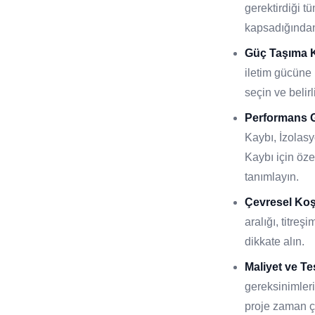
gerektirdiği t
kapsadığından
Güç Taşıma K
iletim gücüne 
seçin ve belirl
Performans G
Kaybı, İzola
Kaybı için öze
tanımlayın.
Çevresel Koş
aralığı, titreş
dikkate alın.
Maliyet ve Te
gereksinimleri
proje zaman ç