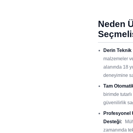
Neden 
Seçmeli
Derin Teknik
malzemeler ve
alanında 18 y
deneyimine sa
Tam Otomatik
birimde tutar
güvenilirlik sa
Profesyonel
Desteği:
Müh
zamanında tek