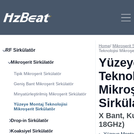
Home
/
Mikroşerit S
RF Sirkülatör
Teknolojisi Mikroşe
Yüzey
Mikroşerit Sirkülatör
Teknol
Tipik Mikroşerit Sirkülatör
Geniş Bant Mikroşerit Sirkülatör
Mikroş
Minyatürleştirilmiş Mikroşerit Sirkülatör
Sirkül
Yüzeye Montaj Teknolojisi
Mikroşerit Sirkülatör
X Bant, K
Drop-in Sirkülatör
18GHz)
Koaksiyel Sirkülatör