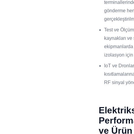
terminallerind
gönderme hem 
gerçekleştiril
Test ve Ölçüm
kaynakları ve 
ekipmanlarda 
izolasyon için 
IoT ve Dronlar
kısıtlamaların
RF sinyal yöne
Elektrik
Perform
ve Ürü