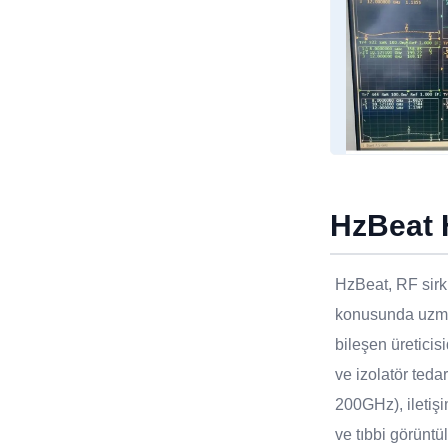
HzBeat 
HzBeat, RF sirkü
konusunda uzma
bileşen üreticisi
ve izolatör teda
200GHz), iletişi
ve tıbbi görüntü