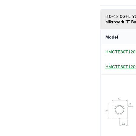
8.0~12.0GHz Yü
Mikroşerit 'T' Ba
Model
HMCTE80T12
HMCTF80T12