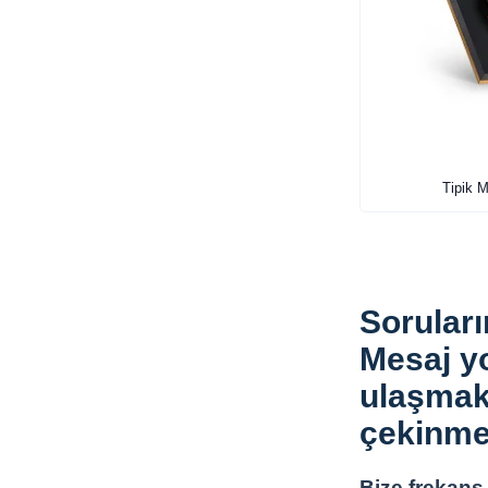
Tipik M
Soruları
Mesaj yo
ulaşmak
çekinme
Bize frekans 