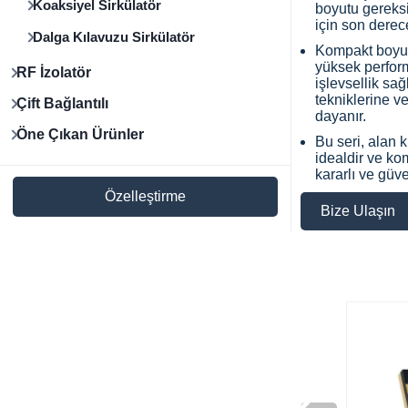
Koaksiyel Sirkülatör
boyutu gereks
için son derec
Dalga Kılavuzu Sirkülatör
Kompakt boyut
yüksek perform
RF İzolatör
işlevsellik sa
tekniklerine v
Çift Bağlantılı
dayanır.
Öne Çıkan Ürünler
Bu seri, alan k
idealdir ve ko
kararlı ve güv
Özelleştirme
Bize Ulaşın