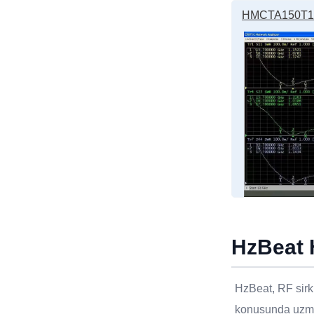
HMCTA150T17
HzBeat 
HzBeat, RF sirkü
konusunda uzman