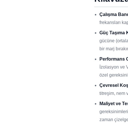
Çalışma Band
frekansları k
Güç Taşıma K
gücüne (ortala
bir marj bırakı
Performans G
İzolasyon ve
özel gereksini
Çevresel Koş
titreşim, nem v
Maliyet ve Te
gereksinimleri
zaman çizelge