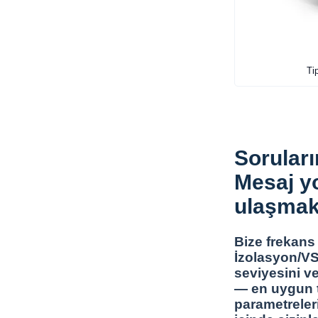
Tip
Soruları
Mesaj yo
ulaşmak
Bize frekans 
İzolasyon/VS
seviyesini ve
— en uygun to
parametreler