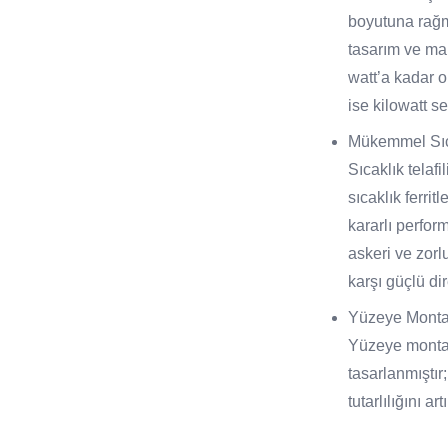
boyutuna rağm
tasarım ve ma
watt’a kadar o
ise kilowatt se
Mükemmel Sıcak
Sıcaklık telaf
sıcaklık ferrit
kararlı perfor
askeri ve zorl
karşı güçlü di
Yüzeye Montaj
Yüzeye montaj
tasarlanmıştır;
tutarlılığını ar