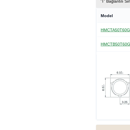
'T' Bağlantılı Si
Model
HMCTA50T60
HMCTB50T60