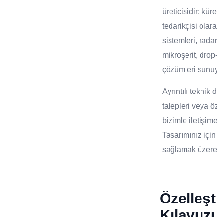
üreticisidir; kür
tedarikçisi ola
sistemleri, rada
mikroşerit, drop
çözümleri sunu
Ayrıntılı tekni
talepleri veya öz
bizimle iletişi
Tasarımınız içi
sağlamak üzere 2
Özelleş
Kılavuz