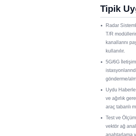
Tipik U
Radar Sistemler
T/R modüller
kanallarını pa
kullanılır.
5G/6G İletişi
istasyonlarınd
gönderme/alma
Uydu Haberleş
ve ağırlık ger
araç tabanlı m
Test ve Ölçüm 
vektör ağ anal
anahtarlama v