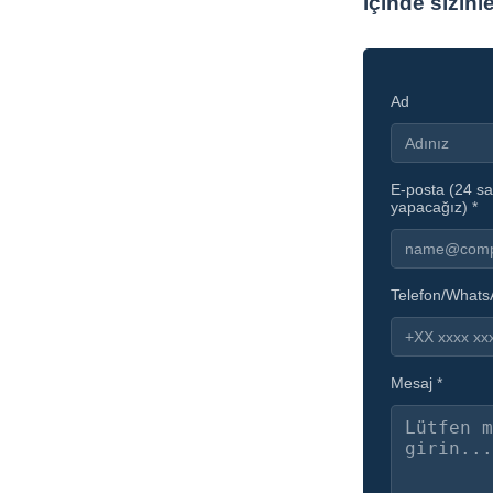
içinde sizinl
Ad
E-posta (24 sa
yapacağız) *
Telefon/What
Mesaj *