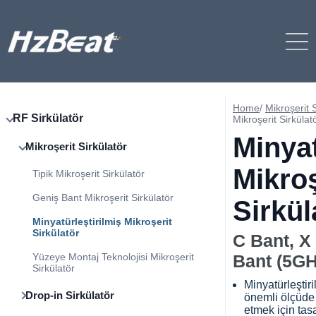
Home
/
Mikroşerit S
RF Sirkülatör
Mikroşerit Sirkülat
Minyat
Mikroşerit Sirkülatör
Mikroş
Tipik Mikroşerit Sirkülatör
Geniş Bant Mikroşerit Sirkülatör
Sirkül
Minyatürleştirilmiş Mikroşerit
Sirkülatör
C Bant, X
Yüzeye Montaj Teknolojisi Mikroşerit
Bant (5G
Sirkülatör
Minyatürleştiri
Drop-in Sirkülatör
önemli ölçüde
etmek için tas