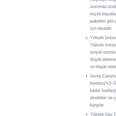
oranında azalt
küçük boyutla
paketleri gib
için idealdir.
Yüksek İzola
Yüksek izolasy
sinyali sızıntı
düşük ekleme k
ve düşük siste
Geniş Çalışma
banttan(%3–5)
kadar özelleşti
destekler ve ç
karşılar.
Yüksek Güç T