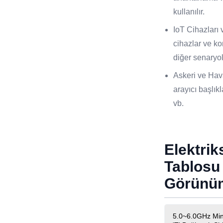
kullanılır.
IoT Cihazları v
cihazlar ve ko
diğer senaryol
Askeri ve Hav
arayıcı başlık
vb.
Elektri
Tablosu
Görünü
5.0~6.0GHz Miny