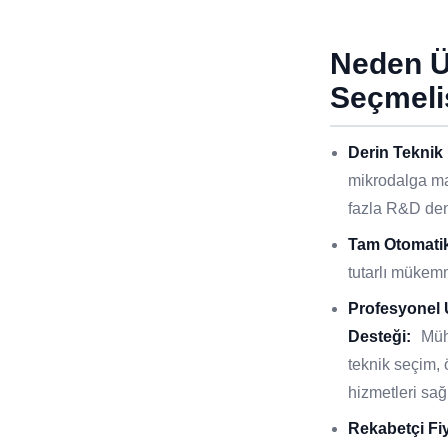
Neden 
Seçmeli
Derin Teknik
mikrodalga ma
fazla R&D den
Tam Otomatik
tutarlı mükemm
Profesyonel
Desteği:
Müh
teknik seçim, 
hizmetleri sağl
Rekabetçi Fi