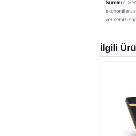
Süreleri:
Ser
ekonomileri, si
vermemizi sağ
İlgili Ür