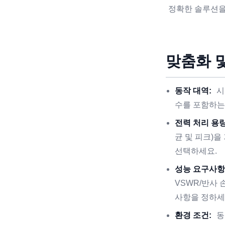
정확한 솔루션을
맞춤화 
동작 대역:
시
수를 포함하는
전력 처리 용량
균 및 피크)
선택하세요.
성능 요구사항
VSWR/반사
사항을 정하세
환경 조건:
동