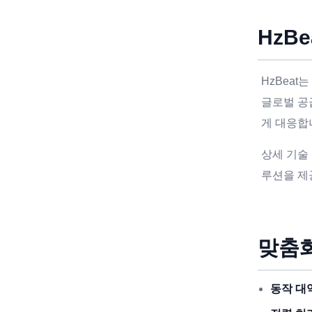
HzBe
HzBea
글로벌 공
게 대응합
상세 기술
루션을 제
맞춤화
동작 대