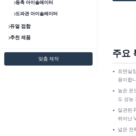
동축 아이솔레이터
도파관 아이솔레이터
듀얼 접합
추천 제품
주요 
맞춤 제작
표면실장
용이합니
높은 온
도 성능
일관된 
뛰어난 
넓은 전