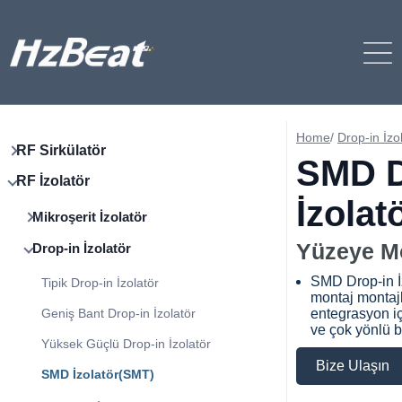
Home
/
Drop-in İzo
RF Sirkülatör
SMD D
RF İzolatör
İzolat
Mikroşerit İzolatör
Yüzeye Mo
Drop-in İzolatör
SMD Drop-in İ
Tipik Drop-in İzolatör
montaj montaj
Geniş Bant Drop-in İzolatör
entegrasyon i
ve çok yönlü bi
Yüksek Güçlü Drop-in İzolatör
Bize Ulaşın
SMD İzolatör(SMT)