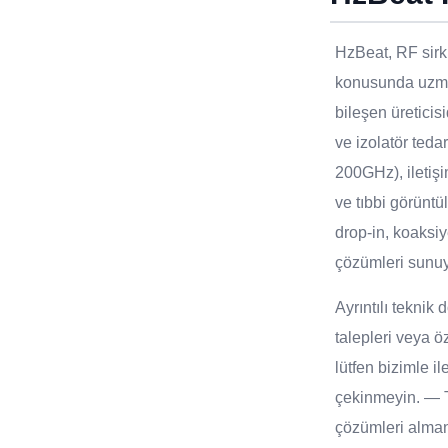
HzBeat, RF sirkü
konusunda uzma
bileşen üreticisi
ve izolatör teda
200GHz), iletişi
ve tıbbi görüntü
drop-in, koaksiy
çözümleri sunu
Ayrıntılı tekni
talepleri veya öz
lütfen bizimle i
çekinmeyin. — T
çözümleri alma