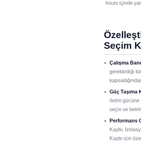
hours içinde yanı
Özelleş
Seçim K
Çalışma Band
gerektirdiği t
kapsadığından
Güç Taşıma K
iletim gücüne 
seçin ve belirl
Performans G
Kaybı, İzola
Kaybı için öze