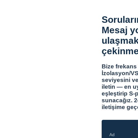
Soruları
Mesaj yo
ulaşmak
çekinme
Bize frekans 
İzolasyon/VS
seviyesini v
iletin — en u
eşleştirip S-
sunacağız. 24
iletişime geç
Ad