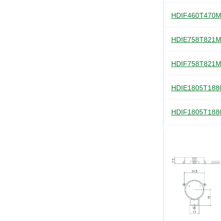
HDIF460T470
HDIE758T821
HDIF758T821
HDIE1805T18
HDIF1805T18