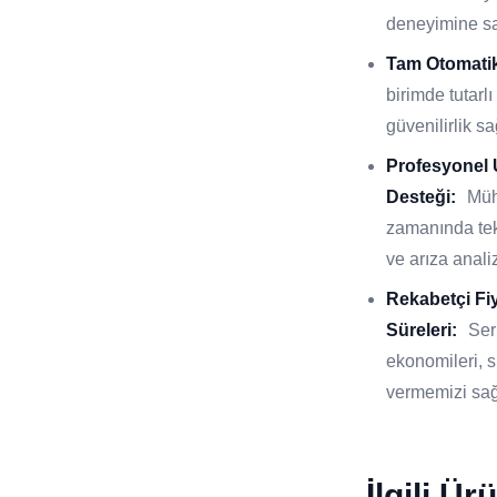
deneyimine sa
Tam Otomatik
birimde tutar
güvenilirlik sa
Profesyonel
Desteği:
Müh
zamanında tek
ve arıza analiz
Rekabetçi Fi
Süreleri:
Ser
ekonomileri, si
vermemizi sağ
İlgili Ür