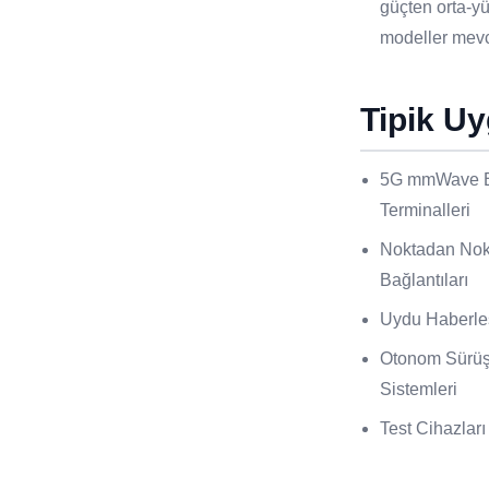
güçten orta-yü
modeller mevc
Tipik U
5G mmWave Ba
Terminalleri
Noktadan Nok
Bağlantıları
Uydu Haberle
Otonom Sürüş
Sistemleri
Test Cihazları