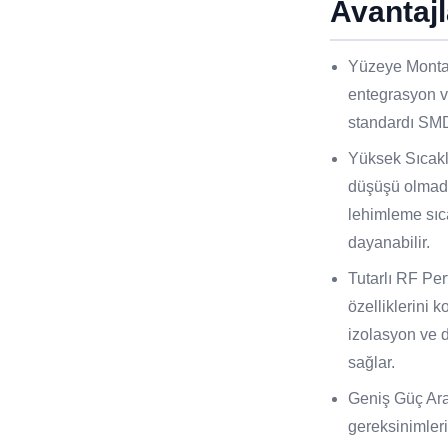
Avantajl
Yüzeye Montaj
entegrasyon ve
standardı SMD
Yüksek Sıcakl
düşüşü olmad
lehimleme sıca
dayanabilir.
Tutarlı RF P
özelliklerini
izolasyon ve 
sağlar.
Geniş Güç Ara
gereksinimleri