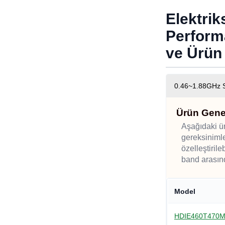
Elektrik
Perform
ve Ürü
0.46~1.88GHz 
Ürün Gene
Aşağıdaki ü
gereksinimle
özelleştiril
band arasın
Model
HDIE460T470