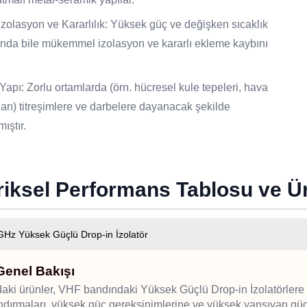
zolasyon ve Kararlılık: Yüksek güç ve değişken sıcaklık
ında bile mükemmel izolasyon ve kararlı ekleme kaybını
apı: Zorlu ortamlarda (örn. hücresel kule tepeleri, hava
ları) titreşimlere ve darbelere dayanacak şekilde
ıştır.
riksel Performans Tablosu ve 
Hz Yüksek Güçlü Drop-in İzolatör
Genel Bakışı
aki ürünler, VHF bandındaki Yüksek Güçlü Drop-in İzolatörlere ai
ndırmaları, yüksek güç gereksinimlerine ve yüksek yansıyan güce 