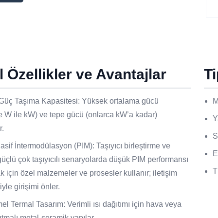
 Özellikler ve Avantajlar
T
Güç Taşıma Kapasitesi: Yüksek ortalama gücü
M
e W ile kW) ve tepe gücü (onlarca kW’a kadar)
Y
r.
S
sif İntermodülasyon (PIM): Taşıyıcı birleştirme ve
E
üçlü çok taşıyıcılı senaryolarda düşük PIM performansı
T
 için özel malzemeler ve prosesler kullanır; iletişim
iyle girişimi önler.
 Termal Tasarım: Verimli ısı dağıtımı için hava veya
utmalı metal-seramik yapılar.