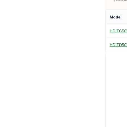
Model
HDITC5
HDITD5