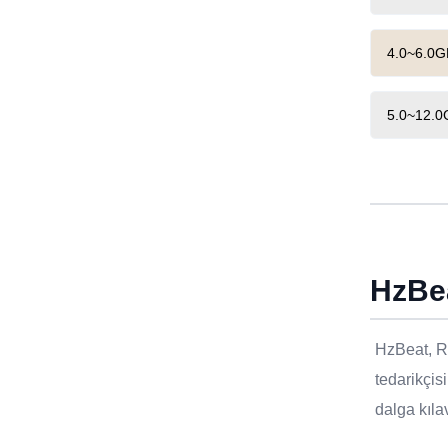
4.0~6.0GH
5.0~12.0G
HzBe
HzBeat, RF
tedarikçis
dalga kıl