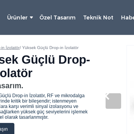
Ürünler
Özel Tasarım
Teknik Not
Habe
in İzolatör
/
Yüksek Güçlü Drop-in İzolatör
sek Güçlü Drop-
zolatör
asarım.
üçlü Drop-in İzolatör, RF ve mikrodalga
inde kritik bir bileşendir; istenmeyen
ara karşı verimli sinyal izolasyonu ve
ağlarken yüksek güç seviyelerini işlemek
l olarak tasarlanmıştır.
aşın