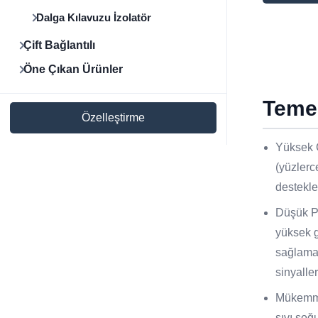
Dalga Kılavuzu İzolatör
Çift Bağlantılı
Öne Çıkan Ürünler
Temel
Özelleştirme
Yüksek 
(yüzlerc
destekle
Düşük Pa
yüksek g
sağlamak
sinyaller
Mükemmel
sıvı soğ