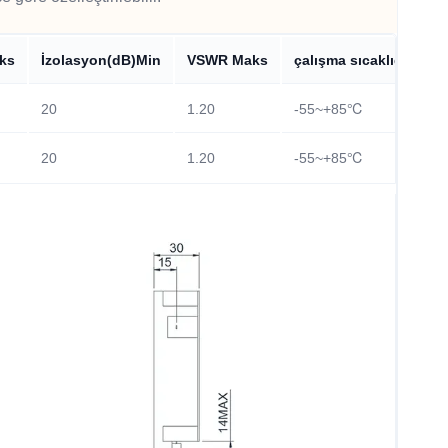
ks
İzolasyon(dB)Min
VSWR Maks
çalışma sıcaklığı(℃ )
20
1.20
-55~+85℃
20
1.20
-55~+85℃