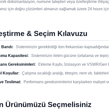
teknik dokümantasyon, numune talepleri veya özelleştirme ihtiyaç
nız için doğru çözümleri almanızı sağlamak üzere 24 hours içind
eştirme & Seçim Kılavuzu
 Bandı:
Sisteminizin gerektirdiği tüm frekansları kapsadığında
ıma Kapasitesi:
Sisteminizin iletim gücüne (ortalama ve tepe) g
ans Gereksinimleri:
Ekleme Kaybı, İzolasyon ve VSWR/Geri Dö
l Koşullar:
Çalışma sıcaklığı aralığı, titreşim, nem vb. faktörleri
ve Teslimat:
Performans gereksinimlerini karşılarken maliyet v
n Ürünümüzü Seçmelisiniz