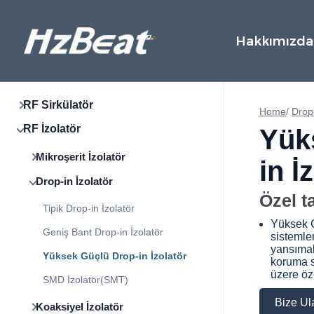
Hakkımızda
RF Sirkülatör
Home
/
Drop-
RF İzolatör
Yük
Mikroşerit İzolatör
in İ
Drop-in İzolatör
Özel t
Tipik Drop-in İzolatör
Yüksek G
Geniş Bant Drop-in İzolatör
sistemler
yansımal
Yüksek Güçlü Drop-in İzolatör
koruma s
üzere öze
SMD İzolatör(SMT)
Bize Ul
Koaksiyel İzolatör