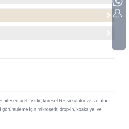
bileşen üreticisidir; küresel RF sirkülatör ve izolatör
i görüntüleme için mikroşerit, drop-in, koaksiyel ve