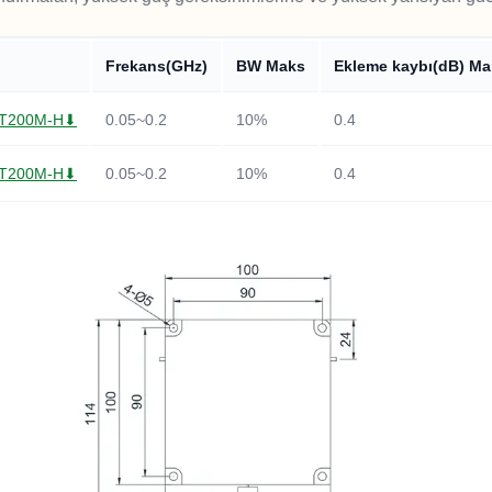
Frekans(GHz)
BW Maks
Ekleme kaybı(dB) Ma
0T200M-H⬇
0.05~0.2
10%
0.4
0T200M-H⬇
0.05~0.2
10%
0.4