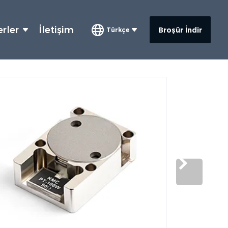
rler
İletişim
Broşür İndir
Türkçe