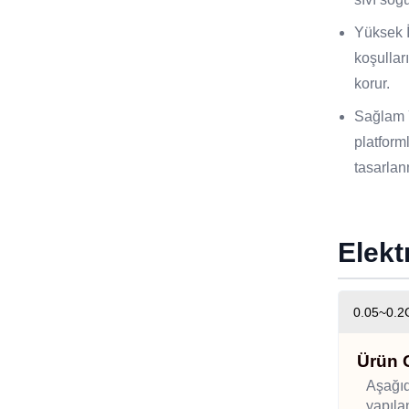
Yüksek İ
koşullar
korur.
Sağlam Y
platform
tasarlanm
Elekt
0.05~0.2G
Ürün 
Aşağıd
yapıla