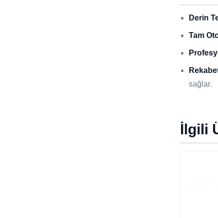
Derin T
Tam Oto
Profesy
Rekabet
sağlar.
İlgili