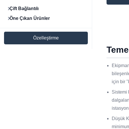
Çift Bağlantılı
Öne Çıkan Ürünler
Özelleştirme
Temel
Ekipmanı
bileşenl
için bir 
Sistemi 
dalgalan
istasyon
Düşük Ka
minimum