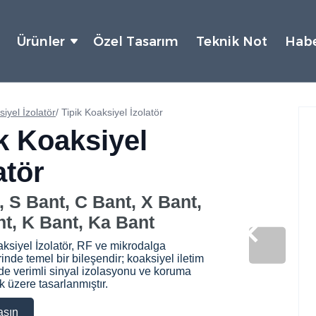
Ürünler
Özel Tasarım
Teknik Not
Habe
iyel İzolatör
/
Tipik Koaksiyel İzolatör
k Koaksiyel
atör
, S Bant, C Bant, X Bant,
t, K Bant, Ka Bant
aksiyel İzolatör, RF ve mikrodalga
inde temel bir bileşendir; koaksiyel iletim
inde verimli sinyal izolasyonu ve koruma
 üzere tasarlanmıştır.
aşın