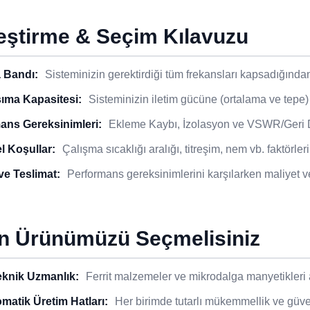
eştirme & Seçim Kılavuzu
 Bandı:
Sisteminizin gerektirdiği tüm frekansları kapsadığında
ıma Kapasitesi:
Sisteminizin iletim gücüne (ortalama ve tepe) g
ans Gereksinimleri:
Ekleme Kaybı, İzolasyon ve VSWR/Geri Dö
l Koşullar:
Çalışma sıcaklığı aralığı, titreşim, nem vb. faktörleri
ve Teslimat:
Performans gereksinimlerini karşılarken maliyet v
n Ürünümüzü Seçmelisiniz
eknik Uzmanlık:
Ferrit malzemeler ve mikrodalga manyetikleri
matik Üretim Hatları:
Her birimde tutarlı mükemmellik ve güveni