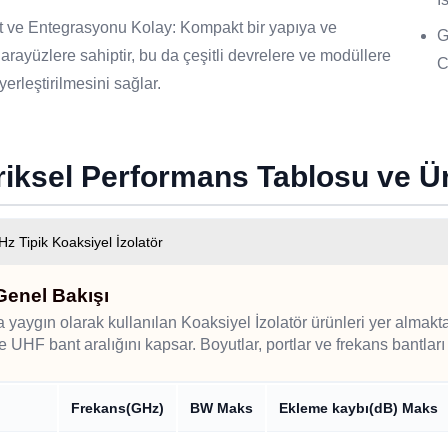
 ve Entegrasyonu Kolay: Kompakt bir yapıya ve
G
 arayüzlere sahiptir, bu da çeşitli devrelere ve modüllere
C
yerleştirilmesini sağlar.
riksel Performans Tablosu ve 
z Tipik Koaksiyel İzolatör
Genel Bakışı
 yaygın olarak kullanılan Koaksiyel İzolatör ürünleri yer almakta
 UHF bant aralığını kapsar. Boyutlar, portlar ve frekans bantları ih
Frekans(GHz)
BW Maks
Ekleme kaybı(dB) Maks