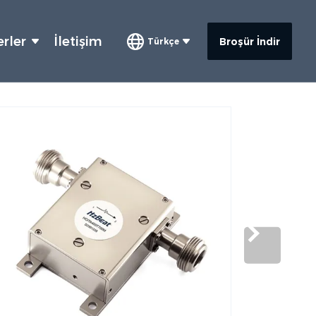
rler
İletişim
Broşür İndir
Türkçe