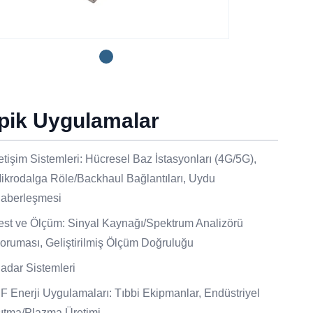
ipik Uygulamalar
letişim Sistemleri: Hücresel Baz İstasyonları (4G/5G),
ikrodalga Röle/Backhaul Bağlantıları, Uydu
aberleşmesi
est ve Ölçüm: Sinyal Kaynağı/Spektrum Analizörü
oruması, Geliştirilmiş Ölçüm Doğruluğu
adar Sistemleri
F Enerji Uygulamaları: Tıbbi Ekipmanlar, Endüstriyel
sıtma/Plazma Üretimi