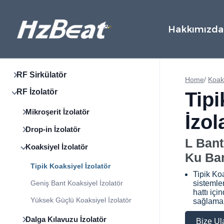
Hakkımızda
RF Sirkülatör
Home
/
Koaks
RF İzolatör
Tipi
Mikroşerit İzolatör
İzol
Drop-in İzolatör
L Bant
Koaksiyel İzolatör
Ku Ban
Tipik Koaksiyel İzolatör
Tipik Ko
Geniş Bant Koaksiyel İzolatör
sistemler
hattı iç
Yüksek Güçlü Koaksiyel İzolatör
sağlamak
Dalga Kılavuzu İzolatör
Bize Ul