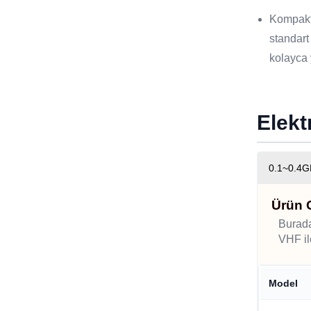
Kompakt
standart
kolayca 
Elekt
0.1~0.4GH
Ürün 
Burada
VHF ile
Model