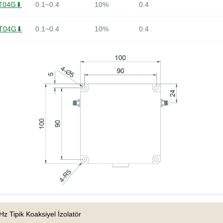
1T04G⬇
0.1~0.4
10%
0.4
1T04G⬇
0.1~0.4
10%
0.4
z Tipik Koaksiyel İzolatör