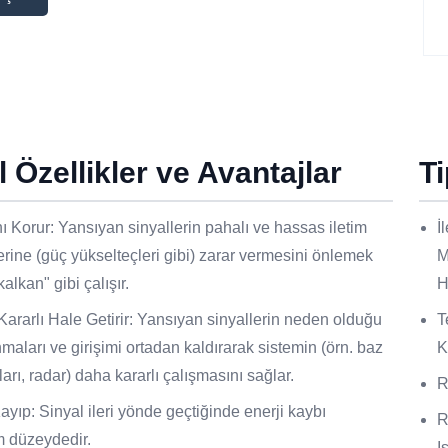
 Özellikler ve Avantajlar
T
 Korur: Yansıyan sinyallerin pahalı ve hassas iletim
İ
erine (güç yükselteçleri gibi) zarar vermesini önlemek
M
"kalkan" gibi çalışır.
H
Kararlı Hale Getirir: Yansıyan sinyallerin neden olduğu
T
maları ve girişimi ortadan kaldırarak sistemin (örn. baz
K
ları, radar) daha kararlı çalışmasını sağlar.
R
yıp: Sinyal ileri yönde geçtiğinde enerji kaybı
R
 düzeydedir.
I