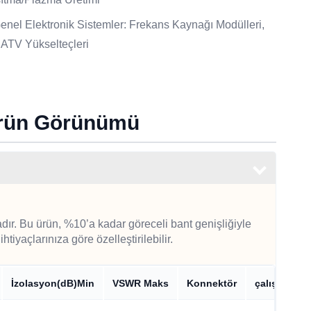
enel Elektronik Sistemler: Frekans Kaynağı Modülleri,
ATV Yükselteçleri
Ürün Görünümü
dır. Bu ürün, %10’a kadar göreceli bant genişliğiyle
tiyaçlarınıza göre özelleştirilebilir.
İzolasyon(dB)Min
VSWR Maks
Konnektör
çalışma sıc