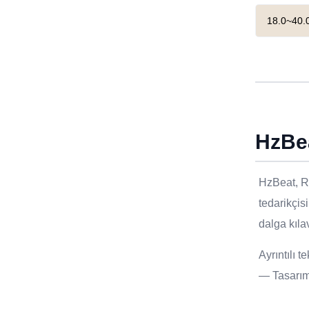
18.0~40.0
HzBe
HzBeat, RF
tedarikçis
dalga kıl
Ayrıntılı 
— Tasarımı