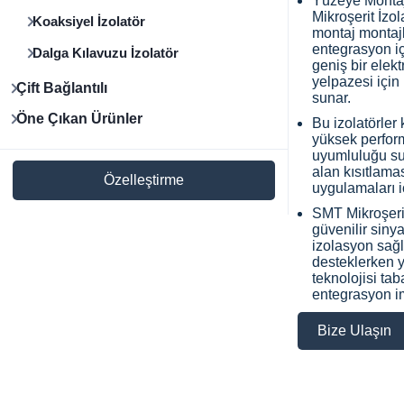
Yüzeye Montaj
Mikroşerit İzol
Koaksiyel İzolatör
montaj montajl
entegrasyon iç
Dalga Kılavuzu İzolatör
geniş bir elek
yelpazesi için
Çift Bağlantılı
sunar.
Öne Çıkan Ürünler
Bu izolatörler
yüksek perfo
uyumluluğu sun
alan kısıtlama
Özelleştirme
uygulamaları iç
SMT Mikroşerit 
güvenilir siny
izolasyon sağl
desteklerken 
teknolojisi ta
entegrasyon i
Bize Ulaşın