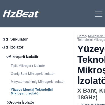
Home
/
Mikroşerit İ
RF Sirkülatör
Teknolojisi Mikroşer
Yüzey
RF İzolatör
Teknol
Mikroşerit İzolatör
Tipik Mikroşerit İzolatör
Mikroş
Geniş Bant Mikroşerit İzolatör
İzolat
Minyatürleştirilmiş Mikroşerit İzolatör
X Bant, K
Yüzeye Montaj Teknolojisi
Mikroşerit İzolatör
18GHz)
Drop-in İzolatör