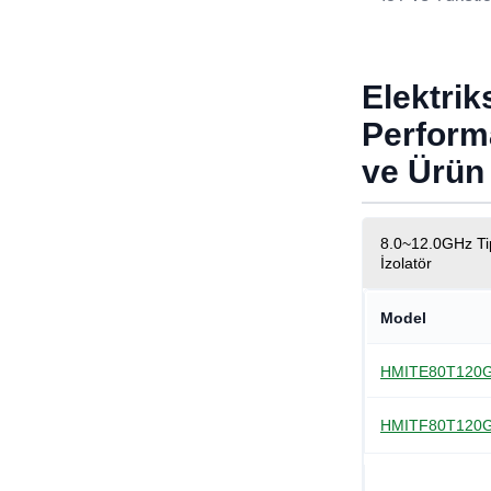
Elektrik
Perform
ve Ürü
8.0~12.0GHz Tipi
İzolatör
Model
HMITE80T120
HMITF80T120