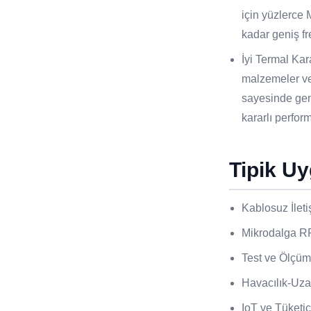
için yüzlerce
kadar geniş f
İyi Termal Kar
malzemeler ve
sayesinde geni
kararlı perfor
Tipik U
Kablosuz İleti
Mikrodalga R
Test ve Ölçüm
Havacılık-Uza
IoT ve Tüketic