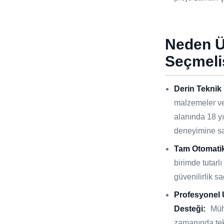
Neden 
Seçmeli
Derin Teknik
malzemeler ve
alanında 18 y
deneyimine sa
Tam Otomatik
birimde tutar
güvenilirlik sa
Profesyonel
Desteği:
Müh
zamanında tek