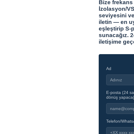
Bize frekans 
İzolasyon/VS
seviyesini v
iletin — en u
eşleştirip S-
sunacağız. 24
iletişime geç
Ad
E-posta (24 saa
dönüş yapacağ
Telefon/What