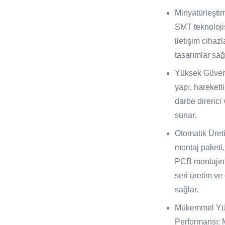
Minyatürleştir
SMT teknoloji
iletişim cihazl
tasarımlar sağ
Yüksek Güveni
yapı, hareketl
darbe direnci
sunar.
Otomatik Üre
montaj paketi
PCB montajını
seri üretim v
sağlar.
Mükemmel Yü
Performansı: 