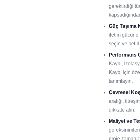
gerektirdiği t
kapsadığından
Güç Taşıma K
iletim gücüne 
seçin ve belirl
Performans G
Kaybı, İzola
Kaybı için öze
tanımlayın.
Çevresel Koş
aralığı, titreş
dikkate alın.
Maliyet ve Te
gereksinimleri
proje zaman ç