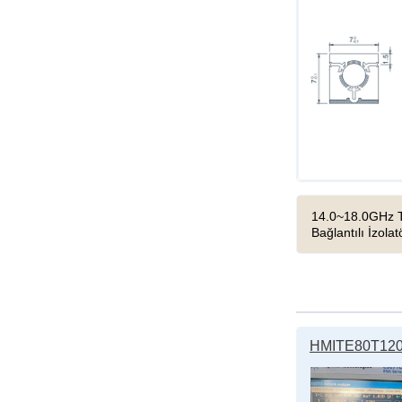
14.0~18.0GHz Ti
Bağlantılı İzolat
HMITE80T120