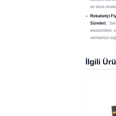
ve arıza analiz
Rekabetçi Fi
Süreleri:
Ser
ekonomileri, si
vermemizi sağ
İlgili Ür