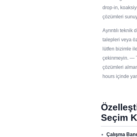
drop-in, koaksiy
çözümleri sunu
Ayrıntılı tekni
talepleri veya öz
lütfen bizimle i
çekinmeyin. — T
çözümleri alma
hours içinde yanı
Özelleş
Seçim K
Çalışma Band