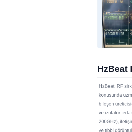
HzBeat 
HzBeat, RF sirkü
konusunda uzma
bileşen üreticisi
ve izolatör teda
200GHz), iletişi
ve tıbbi görüntü