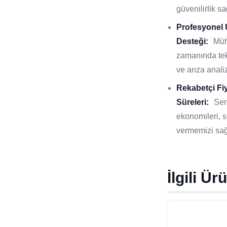
güvenilirlik sa
Profesyonel
Desteği:
Müh
zamanında tek
ve arıza analiz
Rekabetçi Fi
Süreleri:
Ser
ekonomileri, si
vermemizi sağ
İlgili Ür