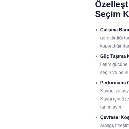
Özelleş
Seçim K
Çalışma Band
gerektirdiği t
kapsadığından
Güç Taşıma K
iletim gücüne 
seçin ve belirl
Performans G
Kaybı, İzola
Kaybı için öze
tanımlayın.
Çevresel Koş
aralığı, titreş