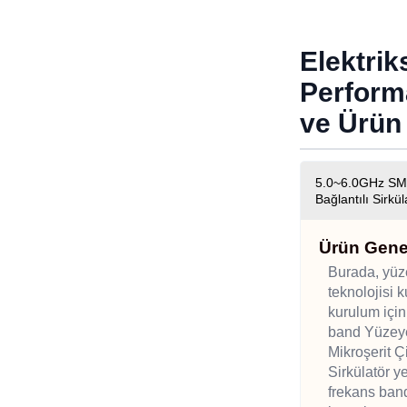
Elektrik
Perform
ve Ürü
5.0~6.0GHz SMT
Bağlantılı Sirkül
Ürün Gene
Burada, yüz
teknolojisi k
kurulum için
band Yüzeye
Mikroşerit Çi
Sirkülatör y
frekans band