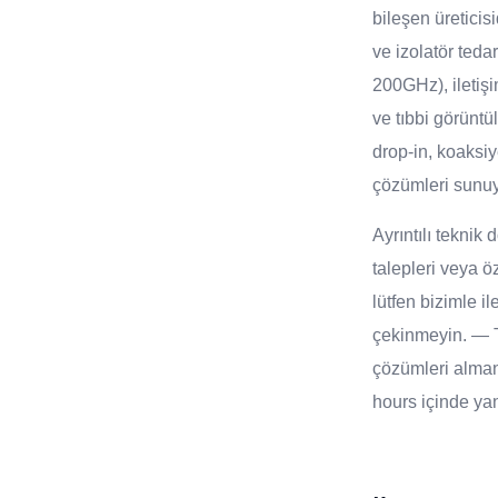
bileşen üreticisi
ve izolatör teda
200GHz), iletişi
ve tıbbi görüntü
drop-in, koaksiy
çözümleri sunu
Ayrıntılı tekni
talepleri veya öz
lütfen bizimle i
çekinmeyin. — T
çözümleri alma
hours içinde yanı