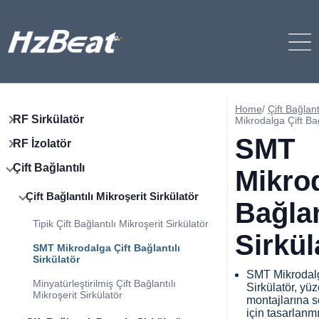
Home
/
Çift Bağlant
RF Sirkülatör
Mikrodalga Çift Bağ
SMT
RF İzolatör
Çift Bağlantılı
Mikrod
Çift Bağlantılı Mikroşerit Sirkülatör
Bağlan
Tipik Çift Bağlantılı Mikroşerit Sirkülatör
Sirkül
SMT Mikrodalga Çift Bağlantılı
Sirkülatör
SMT Mikrodalga
Minyatürleştirilmiş Çift Bağlantılı
Sirkülatör, yü
Mikroşerit Sirkülatör
montajlarına 
için tasarlanm