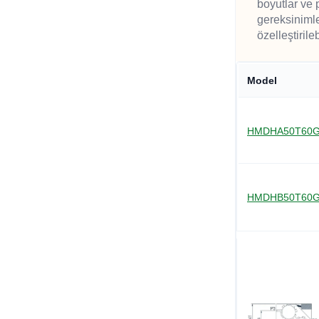
boyutlar ve 
gereksinimle
özelleştirilebi
Model
HMDHA50T60
HMDHB50T60