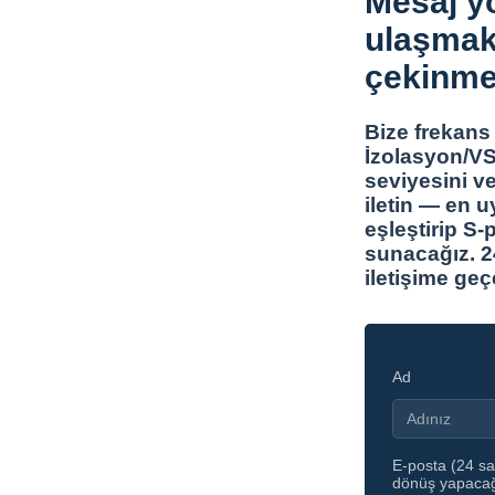
Mesaj yo
ulaşmak
çekinme
Bize frekans 
İzolasyon/VS
seviyesini v
iletin — en u
eşleştirip S-
sunacağız. 24
iletişime geç
Ad
E-posta (24 saa
dönüş yapacağ